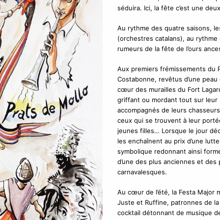
séduira. Ici, la fête c’est une d
Au rythme des quatre saisons, les
(orchestres catalans), au rythme
rumeurs de la fête de l’ours ances
Aux premiers frémissements du P
Costabonne, revêtus d’une peau 
cœur des murailles du Fort Lagard
griffant ou mordant tout sur leur 
accompagnés de leurs chasseurs.
ceux qui se trouvent à leur por
jeunes filles… Lorsque le jour déc
les enchaînent au prix d’une lutt
symbolique redonnant ainsi forme
d’une des plus anciennes et des 
carnavalesques.
Au cœur de l’été, la Festa Major m
Juste et Ruffine, patronnes de la v
cocktail détonnant de musique de