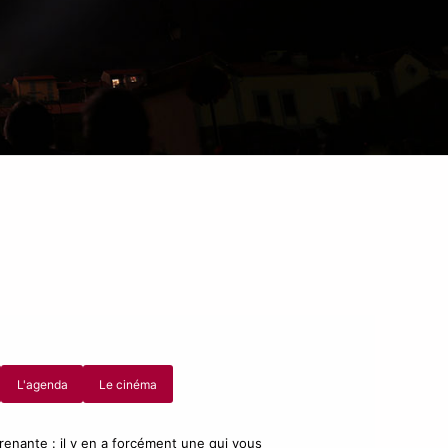
L'agenda
Le cinéma
prenante : il y en a forcément une qui vous