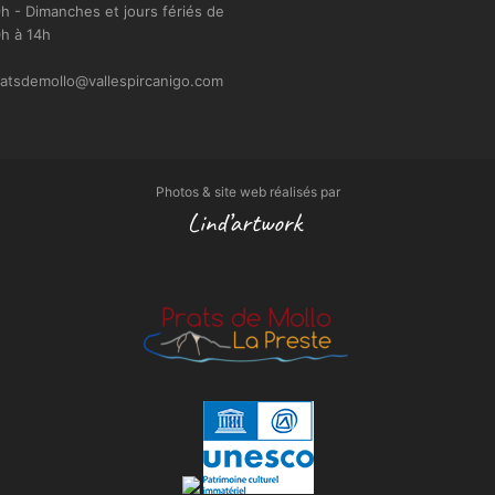
h - Dimanches et jours fériés de
h à 14h
atsdemollo@vallespircanigo.com
Photos & site web réalisés par