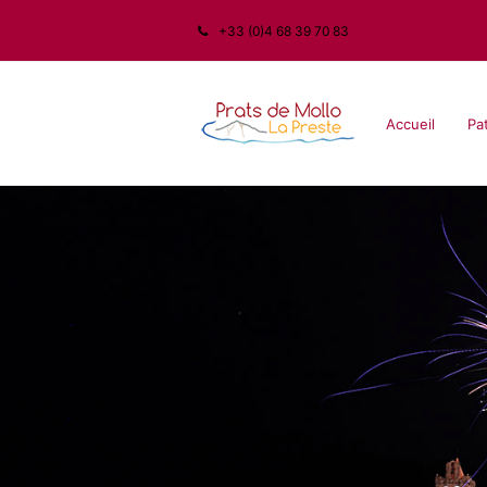
+33 (0)4 68 39 70 83
Accueil
Pa