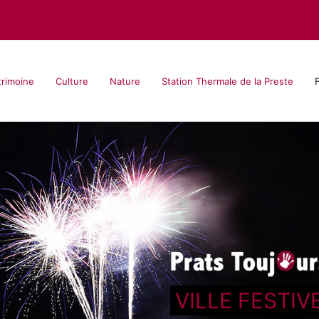
trimoine
Culture
Nature
Station Thermale de la Preste
F
VILLE FESTIV