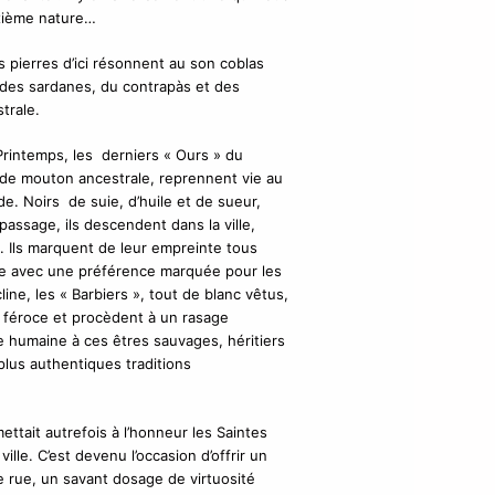
euxième nature…
 pierres d’ici résonnent au son coblas
 des sardanes, du contrapàs et des
trale.
rintemps, les derniers « Ours » du
de mouton ancestrale, reprennent vie au
e. Noirs de suie, d’huile et de sueur,
passage, ils descendent dans la ville,
 Ils marquent de leur empreinte tous
tée avec une préférence marquée pour les
line, les « Barbiers », tout de blanc vêtus,
e féroce et procèdent à un rasage
 humaine à ces êtres sauvages, héritiers
plus authentiques traditions
ettait autrefois à l’honneur les Saintes
ille. C’est devenu l’occasion d’offrir un
 rue, un savant dosage de virtuosité