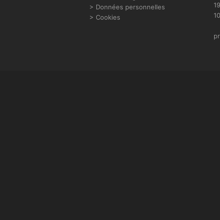
19
> Données personnelles
k
a
10
> Cookies
m
pr