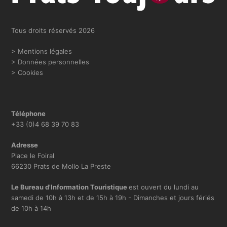
o
g
o
r
Tous droits réservés 2026
k
a
m
> Mentions légales
> Données personnelles
> Cookies
Téléphone
+33 (0)4 68 39 70 83
Adresse
Place le Foiral
66230 Prats de Mollo La Preste
Le Bureau d'Information Touristique
est ouvert du lundi au
samedi de 10h à 13h et de 15h à 19h - Dimanches et jours fériés
de 10h à 14h