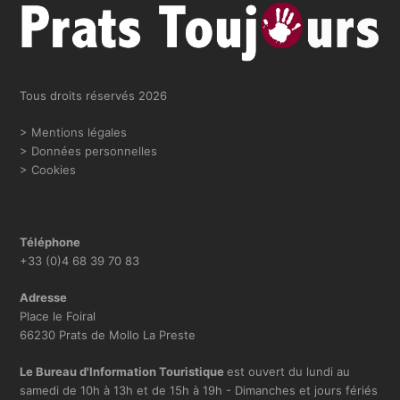
b
a
o
g
o
r
Tous droits réservés 2026
k
a
m
> Mentions légales
> Données personnelles
> Cookies
Téléphone
+33 (0)4 68 39 70 83
Adresse
Place le Foiral
66230 Prats de Mollo La Preste
Le Bureau d'Information Touristique
est ouvert du lundi au
samedi de 10h à 13h et de 15h à 19h - Dimanches et jours fériés