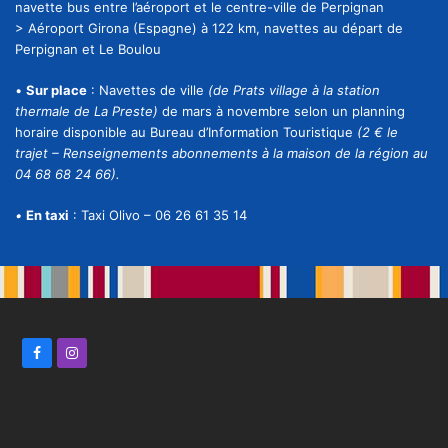
navette bus entre l’aéroport et le centre-ville de Perpignan
> Aéroport Girona (Espagne) à 122 km, navettes au départ de
Perpignan et Le Boulou
•
Sur place
: Navettes de ville
(de Prats village à la station
thermale de La Preste)
de mars à novembre selon un planning
horaire disponible au Bureau d’Information Touristique
(2 € le
trajet – Renseignements abonnements à la maison de la région au
04 68 68 24 66).
•
En taxi
: Taxi Olivo – 06 26 61 35 14
F
I
a
n
c
s
e
t