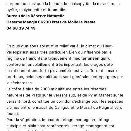
serpentine ainsi que la blende, le chalcopyrîte, la malachite, la
pyrîte, molybdenite et l’uranotile.
Bureau de la Réserve Naturelle
Caserne Mangin 66230 Prats de Mollo la Preste
04 68 39 74 49
En plus d’un sous sol et d’un relief varié, le climat du Haut-
Vallespir est aussi très particulier. Bien qu’influencé par le
régime de tramontane typiquement méditerranéen qui lui
confère un ensoleillement très important, les orages d’été
maintiennent une forte pluviométrie estivale. Torrents, marais
tourbeux, pelouses d’altitudes sont généralement épargnés par
la sècheresse.
La crête à plus de 2000 m d’altitude entre les réserves
naturelles de Prats sur le versant sud, et de Py et Mantet sur le
versant nord, constitue un corridor d’échange pour les espèces
alpines entre le massif du Canigou et le Massif du Puigmal vers
l’ouest.
Pour la végétation, le haut de l’étage montagnard, l’étage
subalpin et alpin sont représentés. L’étage montagnard est