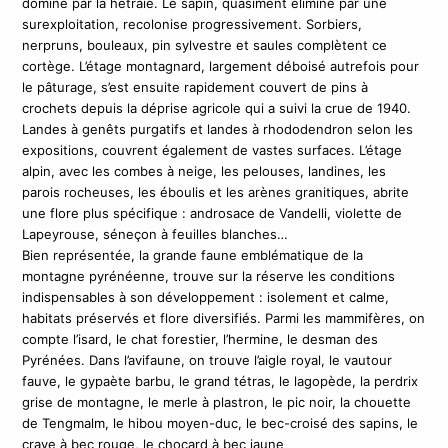
dominé par la hêtraie. Le sapin, quasiment éliminé par une
surexploitation, recolonise progressivement. Sorbiers,
nerpruns, bouleaux, pin sylvestre et saules complètent ce
cortège. L’étage montagnard, largement déboisé autrefois pour
le pâturage, s’est ensuite rapidement couvert de pins à
crochets depuis la déprise agricole qui a suivi la crue de 1940.
Landes à genêts purgatifs et landes à rhododendron selon les
expositions, couvrent également de vastes surfaces. L’étage
alpin, avec les combes à neige, les pelouses, landines, les
parois rocheuses, les éboulis et les arènes granitiques, abrite
une flore plus spécifique : androsace de Vandelli, violette de
Lapeyrouse, séneçon à feuilles blanches…
Bien représentée, la grande faune emblématique de la
montagne pyrénéenne, trouve sur la réserve les conditions
indispensables à son développement : isolement et calme,
habitats préservés et flore diversifiés. Parmi les mammifères, on
compte l’isard, le chat forestier, l’hermine, le desman des
Pyrénées. Dans l’avifaune, on trouve l’aigle royal, le vautour
fauve, le gypaète barbu, le grand tétras, le lagopède, la perdrix
grise de montagne, le merle à plastron, le pic noir, la chouette
de Tengmalm, le hibou moyen-duc, le bec-croisé des sapins, le
crave à bec rouge, le chocard à bec jaune