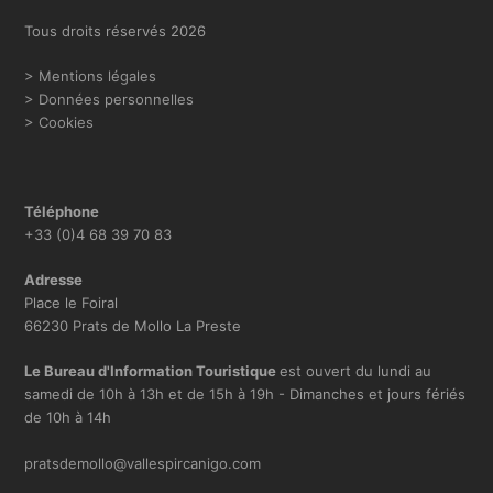
o
r
Tous droits réservés 2026
k
a
m
> Mentions légales
> Données personnelles
> Cookies
Téléphone
+33 (0)4 68 39 70 83
Adresse
Place le Foiral
66230 Prats de Mollo La Preste
Le Bureau d'Information Touristique
est ouvert du lundi au
samedi de 10h à 13h et de 15h à 19h - Dimanches et jours fériés
de 10h à 14h
pratsdemollo@vallespircanigo.com